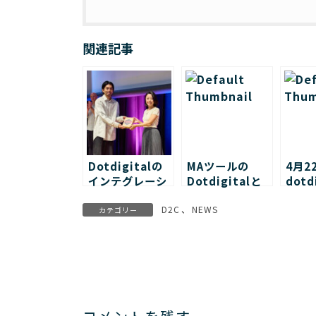
関連記事
Dotdigitalの
MAツールの
4月2
インテグレーシ
Dotdigitalと
dotd
ョンパートナー
システム連携し
との
に選出されまし
ました！
ーの
D2C
、
NEWS
カテゴリー
た！
変更
た。