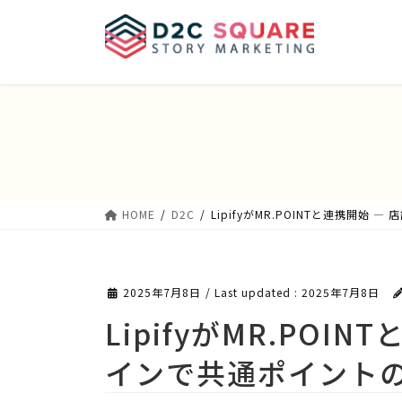
Skip
Skip
to
to
the
the
content
Navigation
HOME
D2C
LipifyがMR.POINTと連携開
2025年7月8日
/ Last updated :
2025年7月8日
LipifyがMR.POI
インで共通ポイント