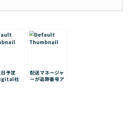
2日予定
配送マネージャ
igital社
ーが追跡番号ア
共同セミナ
ップロード機能
開催時間が
を大幅にバージ
になりまし
ョンアップ