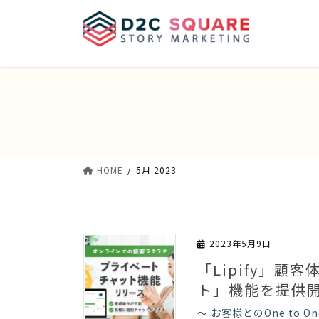
Skip
Skip
to
to
the
the
content
Navigation
HOME
5月 2023
2023年5月9日
「Lipify」
ト」機能を提供
〜 お客様とのOne to