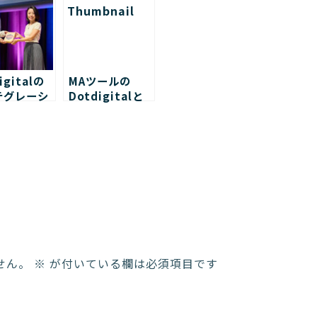
igitalの
MAツールの
テグレーシ
Dotdigitalと
パートナー
システム連携し
出されまし
ました！
せん。
※
が付いている欄は必須項目です