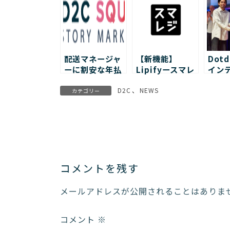
配送マネージャ
【新機能】
Dotd
ーに割安な年払
Lipifyースマレ
イン
いプランが登
ジ連携を公開し
ョン
場！
ました。
に選
D2C
、
NEWS
カテゴリー
た！
コメントを残す
メールアドレスが公開されることはありま
コメント
※