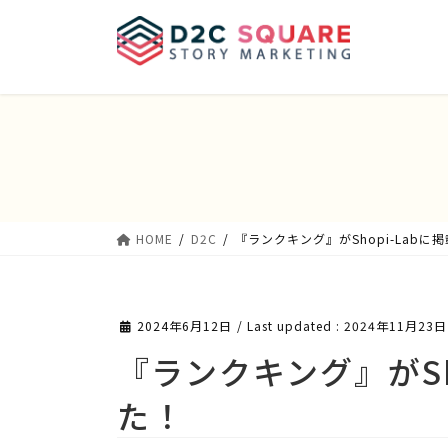
Skip
Skip
to
to
the
the
content
Navigation
HOME
D2C
『ランクキング』がShopi-Labに
2024年6月12日
/ Last updated :
2024年11月23日
『ランクキング』がSh
た！