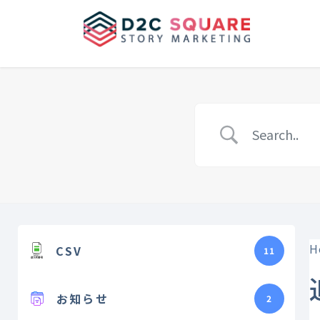
Skip
Skip
to
to
the
the
content
Navigation
H
CSV
11
お知らせ
2