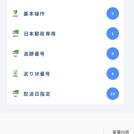
基本操作
3
日本郵政専用
1
追跡番号
9
送り状番号
4
配送日指定
10
事業内容