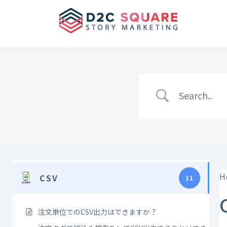
Skip
Skip
to
to
the
the
content
Navigation
H
CSV
11
注文単位でのCSV出力はできますか？