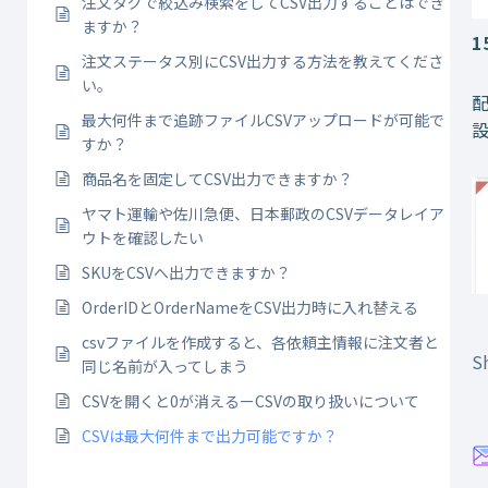
注文タグで絞込み検索をしてCSV出力することはでき
ますか？
1
注文ステータス別にCSV出力する方法を教えてくださ
い。
最大何件まで追跡ファイルCSVアップロードが可能で
すか？
商品名を固定してCSV出力できますか？
ヤマト運輸や佐川急便、日本郵政のCSVデータレイア
ウトを確認したい
SKUをCSVへ出力できますか？
OrderIDとOrderNameをCSV出力時に入れ替える
csvファイルを作成すると、各依頼主情報に注文者と
Sh
同じ名前が入ってしまう
CSVを開くと0が消えるーCSVの取り扱いについて
CSVは最大何件まで出力可能ですか？