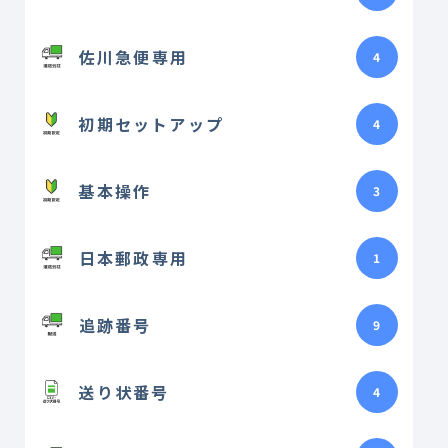
佐川急便専用
4
初期セットアップ
4
基本操作
3
日本郵政専用
1
追跡番号
9
送り状番号
4