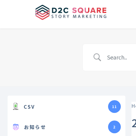
Skip
Skip
to
to
the
the
content
Navigation
H
CSV
11
お知らせ
2