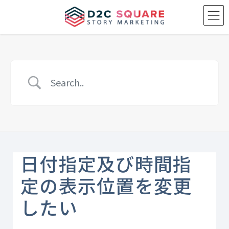
Skip
Skip
to
to
the
the
content
Navigation
日付指定及び時間指
定の表示位置を変更
したい