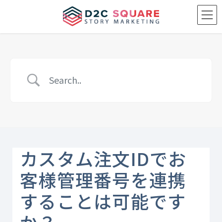
Skip
Skip
to
to
the
the
content
Navigation
カスタム注文IDでお
客様管理番号を連携
することは可能です