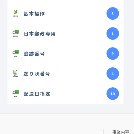
基本操作
3
日本郵政専用
1
追跡番号
9
送り状番号
4
配送日指定
10
事業内容