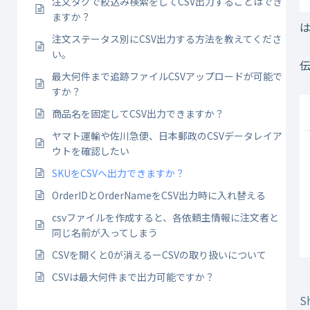
注文タグで絞込み検索をしてCSV出力することはでき
ますか？
注文ステータス別にCSV出力する方法を教えてくださ
い。
最大何件まで追跡ファイルCSVアップロードが可能で
すか？
商品名を固定してCSV出力できますか？
ヤマト運輸や佐川急便、日本郵政のCSVデータレイア
ウトを確認したい
SKUをCSVへ出力できますか？
OrderIDとOrderNameをCSV出力時に入れ替える
csvファイルを作成すると、各依頼主情報に注文者と
同じ名前が入ってしまう
CSVを開くと0が消えるーCSVの取り扱いについて
CSVは最大何件まで出力可能ですか？
Sh