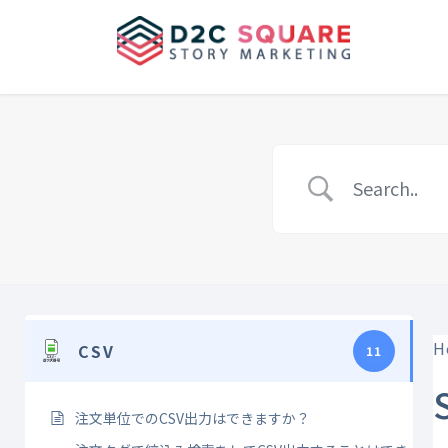
Skip
Skip
to
to
the
the
content
Navigation
H
CSV
11
注文単位でのCSV出力はできますか？