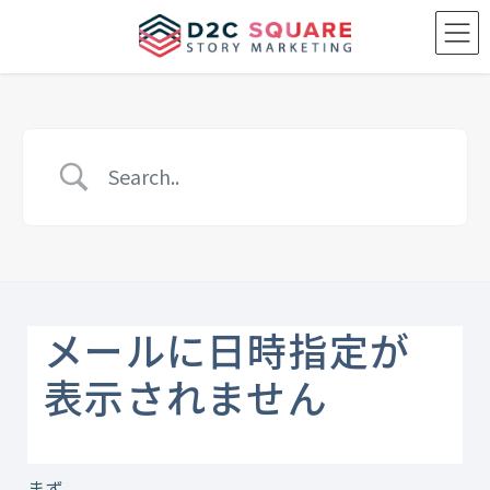
Skip
Skip
to
to
the
the
content
Navigation
メールに日時指定が
表示されません
まず、