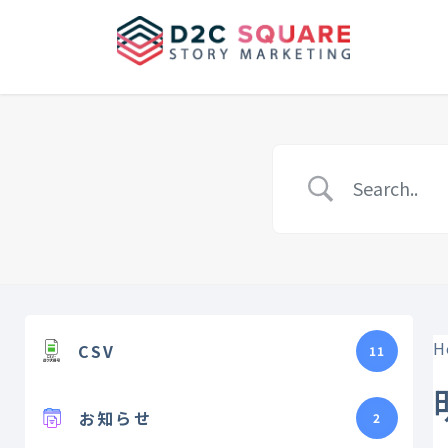
Skip
Skip
to
to
the
the
content
Navigation
H
CSV
11
お知らせ
2